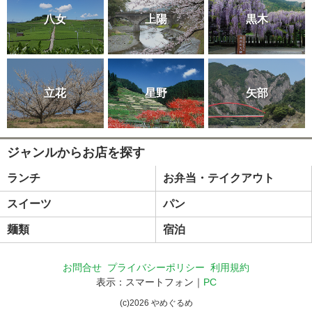
八女
上陽
黒木
立花
星野
矢部
ジャンルからお店を探す
ランチ
お弁当・テイクアウト
スイーツ
パン
麺類
宿泊
お問合せ
プライバシーポリシー
利用規約
表示：スマートフォン｜
PC
(c)
2026
やめぐるめ