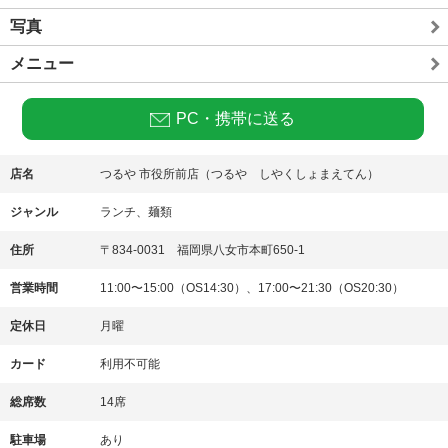
写真
メニュー
PC・携帯に送る
店名
つるや 市役所前店（つるや しやくしょまえてん）
ジャンル
ランチ、麺類
住所
〒834-0031 福岡県八女市本町650-1
営業時間
11:00〜15:00（OS14:30）、17:00〜21:30（OS20:30）
定休日
月曜
カード
利用不可能
総席数
14席
駐車場
あり