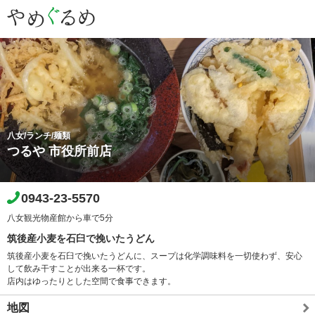
八女/ランチ/麺類
つるや 市役所前店
0943-23-5570
八女観光物産館から車で5分
筑後産小麦を石臼で挽いたうどん
筑後産小麦を石臼で挽いたうどんに、スープは化学調味料を一切使わず、安心
して飲み干すことが出来る一杯です。
店内はゆったりとした空間で食事できます。
地図