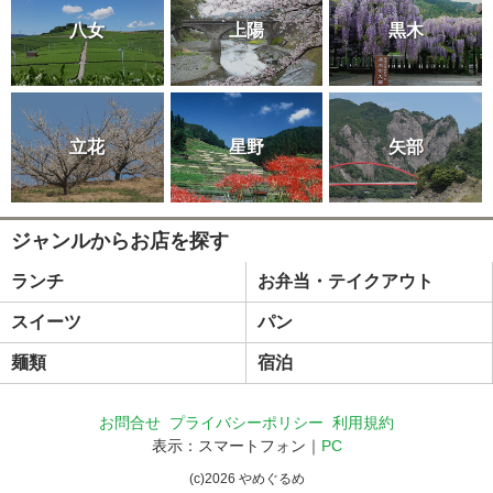
八女
上陽
黒木
立花
星野
矢部
ジャンルからお店を探す
ランチ
お弁当・テイクアウト
スイーツ
パン
麺類
宿泊
お問合せ
プライバシーポリシー
利用規約
表示：スマートフォン｜
PC
(c)
2026
やめぐるめ