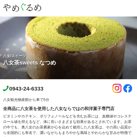
八女/スイーツ
八女茶sweets なつめ
0943-24-6333
八女観光物産館から車で5分
全商品に八女茶を使用した八女ならではの和洋菓子専門店
ビタミンやカテキン、ポリフェノールなどを含むお茶には、血糖値やコレステ
ロール値を抑えるなど、体に良いさまざまな効果があるとされています。お茶
の中でも、奥八女のお茶農家が心を込めて栽培した八女茶は、その高い品質か
ら全国的にも有名で、濃いながらもまろやかな風味とやわらかな甘みが特徴で