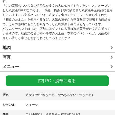
す。
「この素晴らしい八女の特産品を多くの人に知ってもらいたい」と、オープン
した八女茶sweetなつめは、一摘み一摘み丁寧に摘まれた八女茶を全商品に使用
しています。八女茶バウムでは、八女茶を食べているニワトリから生まれた
「和食のたまご」を使用するなど、人気の菓子から季節限定で登場する商品ま
で、ほかの素材にもこだわりをつくした和洋菓子専門店となっています。
バウムクーヘンをはじめ、店舗にはギフトにも喜ばれる菓子がたくさん揃って
いますので、結婚式の引出物や帰省のお土産、季節のイベントなど、お茶のや
さしい香りと幸せをおすそわけしてみませんか？
地図
写真
メニュー
PC・携帯に送る
店名
八女茶sweets なつめ（やめちゃすいーつなつめ）
ジャンル
スイーツ
住所
〒834-0063 福岡県八女市本村1032-2