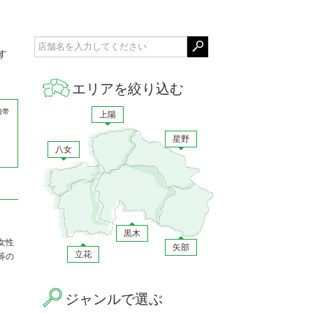
す
エリアを絞り込む
携帯
上陽
星野
八女
黒木
女性
矢部
立花
等の
ジャンルで選ぶ