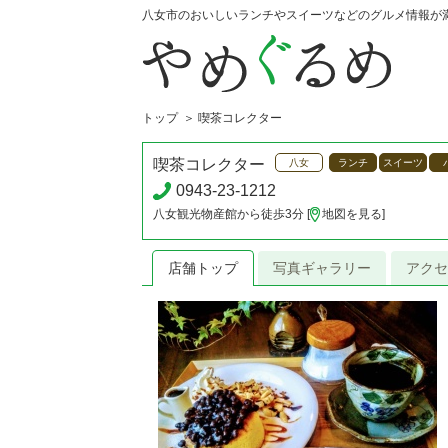
八女市のおいしいランチやスイーツなどのグルメ情報が
トップ
喫茶コレクター
喫茶コレクター
八女
ランチ
スイーツ
0943-23-1212
八女観光物産館から徒歩3分 [
地図を見る
]
店舗トップ
写真ギャラリー
アクセ