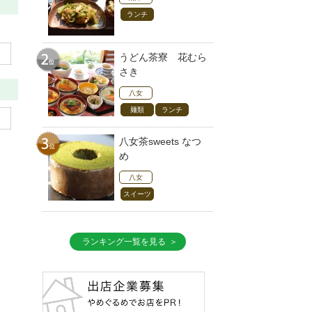
ランチ
うどん茶寮 花むら
さき
八女
麺類
ランチ
八女茶sweets なつ
め
八女
スイーツ
ランキング一覧を見る