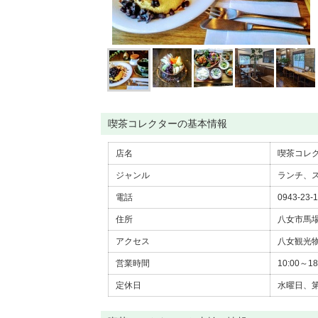
喫茶コレクターの基本情報
店名
喫茶コレ
ジャンル
ランチ、
電話
0943-23-
住所
八女市馬場4
アクセス
八女観光物
営業時間
10:00～1
定休日
水曜日、第