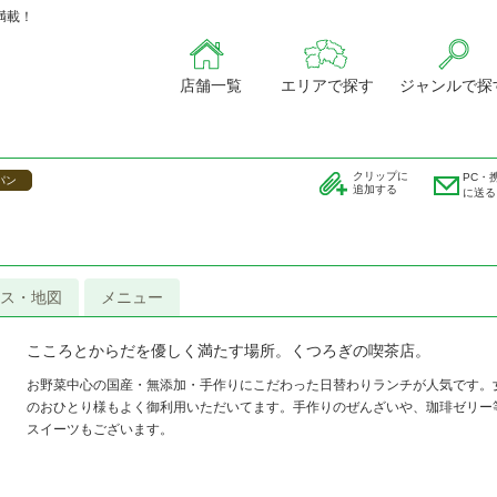
満載！
店舗一覧
エリアで探す
ジャンルで探
クリップに
PC・
パン
追加する
に送る
ス・地図
メニュー
こころとからだを優しく満たす場所。くつろぎの喫茶店。
お野菜中心の国産・無添加・手作りにこだわった日替わりランチが人気です。
のおひとり様もよく御利用いただいてます。手作りのぜんざいや、珈琲ゼリー
スイーツもございます。