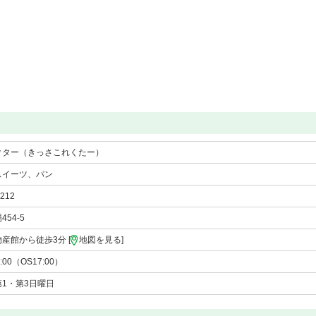
クター（きっさこれくたー）
スイーツ、パン
1212
54-5
産館から徒歩3分 [
地図を見る
]
8:00（OS17:00）
1・第3日曜日