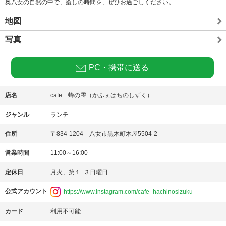
奥八女の自然の中で、癒しの時間を、ぜひお過ごしください。
地図
写真
PC・携帯に送る
店名
cafe 蜂の雫（かふぇはちのしずく）
ジャンル
ランチ
住所
〒834-1204 八女市黒木町木屋5504-2
営業時間
11:00～16:00
定休日
月火、第１･３日曜日
公式アカウント
https://www.instagram.com/cafe_hachinosizuku
カード
利用不可能