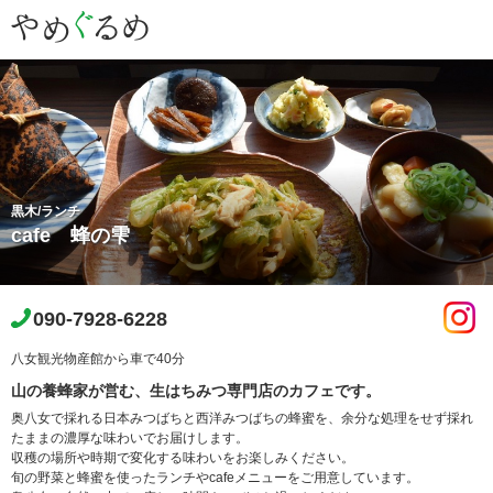
黒木/ランチ
cafe 蜂の雫
090-7928-6228
八女観光物産館から車で40分
山の養蜂家が営む、生はちみつ専門店のカフェです。
奥八女で採れる日本みつばちと西洋みつばちの蜂蜜を、余分な処理をせず採れ
たままの濃厚な味わいでお届けします。
収穫の場所や時期で変化する味わいをお楽しみください。
旬の野菜と蜂蜜を使ったランチやcafeメニューをご用意しています。