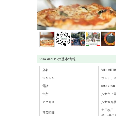
Villa ARTISの基本情報
店名
Villa 
ジャンル
ランチ、
電話
090-7298
住所
八女市上陽
アクセス
八女観光物
土日祝日 1
営業時間
平日(要予