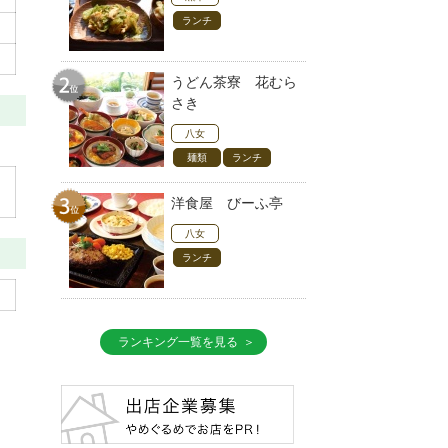
ランチ
うどん茶寮 花むら
さき
八女
麺類
ランチ
洋食屋 びーふ亭
八女
ランチ
ランキング一覧を見る