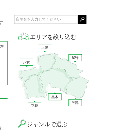
す
エリアを絞り込む
携帯
上陽
星野
八女
黒木
矢部
立花
ジャンルで選ぶ
す。