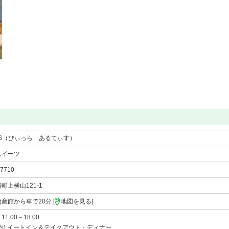
ARTIS（びぃっら あるてぃす）
スイーツ
-7710
町上横山121-1
産館から車で20分 [
地図を見る
]
1:00～18:00
約) イートイン＆テイクアウト・ディナー