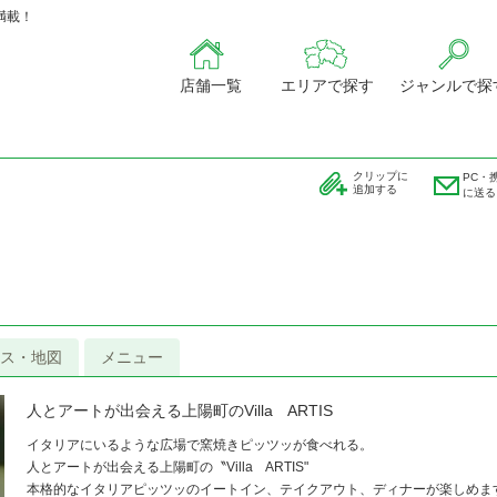
満載！
店舗一覧
エリアで探す
ジャンルで探
クリップに
PC・
追加する
に送る
ス・地図
メニュー
人とアートが出会える上陽町のVilla ARTIS
イタリアにいるような広場で窯焼きピッツッが食べれる。
人とアートが出会える上陽町の〝Villa ARTIS"
本格的なイタリアピッツッのイートイン、テイクアウト、ディナーが楽しめま