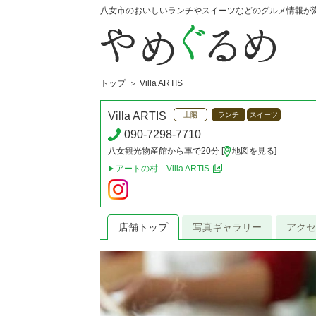
八女市のおいしいランチやスイーツなどのグルメ情報が
トップ
Villa ARTIS
Villa ARTIS
上陽
ランチ
スイーツ
090-7298-7710
八女観光物産館から車で20分 [
地図を見る
]
アートの村 Villa ARTIS
店舗トップ
写真ギャラリー
アクセ