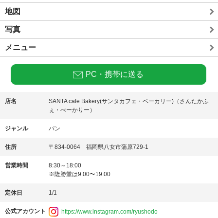
地図
写真
メニュー
PC・携帯に送る
店名
SANTA cafe Bakery(サンタカフェ・ベーカリー)（さんたかふ
ぇ・べーかりー）
ジャンル
パン
住所
〒834-0064 福岡県八女市蒲原729-1
営業時間
8:30～18:00
※隆勝堂は9:00〜19:00
定休日
1/1
公式アカウント
https://www.instagram.com/ryushodo