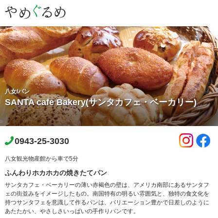
八女/パン
SANTA cafe Bakery(サンタカフェ・ベーカリー)
0943-25-3030
八女観光物産館から車で5分
ふんわりホカホカの焼きたてパン
サンタカフェ・ベーカリーの薄い赤褐色の壁は、アメリカ南部にあるサンタフ
ェの街並みをイメージしたもの。南国特有の明るい雰囲気と、独特の食文化を
持つサンタフェを意識して作るパンは、バリエーション豊かで日差しのように
あたたかい、やさしさいっぱいの手作りパンです。