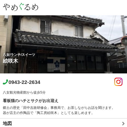
八女/ランチ/スイーツ
絵咲木
0943-22-2634
八女観光物産館から徒歩5分
看板猫のハチとサクがお出迎え
郷土の歴史「田中吉政研修会」事務局で、お茶しながらお話を聞けます。
器が店主の作陶品で「陶工房絵咲木」としても楽しめます。
地図