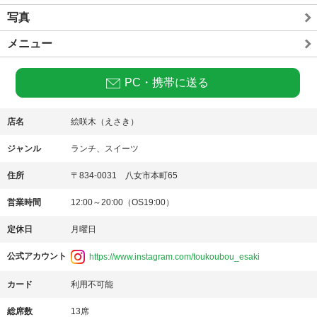
写真
メニュー
PC・携帯に送る
店名
絵咲木（えさき）
ジャンル
ランチ、スイーツ
住所
〒834-0031 八女市本町65
営業時間
12:00～20:00（OS19:00）
定休日
月曜日
公式アカウント
https://www.instagram.com/toukoubou_esaki
カード
利用不可能
総席数
13席