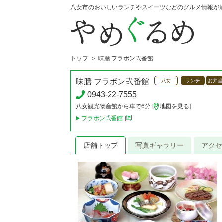
八女市のおいしいランチやスイーツなどのグルメ情報が
トップ
味膳 フラボン弐番館
味膳 フラボン弐番館
八女
ランチ
お弁
0943-22-7555
八女観光物産館から車で6分 [
地図を見る
]
フラボン弐番館
店舗トップ
写真ギャラリー
アクセ