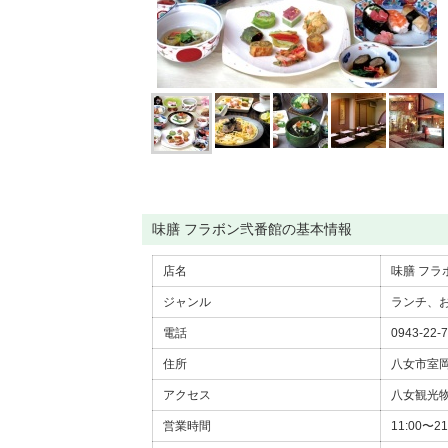
味膳 フラボン弐番館の基本情報
店名
味膳 フラ
ジャンル
ランチ、
電話
0943-22-
住所
八女市室岡2
アクセス
八女観光物
営業時間
11:00〜2