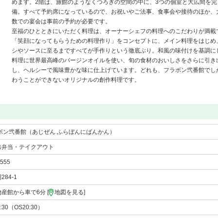
めます。2階は、旅館のようなくつろぎの空間の中に、3つの個室と大広間を完
備。すべて予約席になっているので、お祝いやご法事、食事会や接待のほか、
数での宴会は事前の予約が必要です。
至福のひとときにいただく料理は、オーナーシェフの料理へのこだわりが満載
「笑顔になってもらうための料理作り」をコンセプトに、メイン料理をはじめ
シやソースに至るまですべてが手作りという徹底ぶり。和風の味付けを基調に
料理に世界最高峰のバージンオイルを使い、旬の食材のおいしさをさらに引き
し、ヘルシーで風味豊かな味に仕上げています。どれも、フラボン弐番館でし
わうことができないオリジナルの創作料理です。
ボン弐番館（あじぜん ふらぼんにばんかん）
お弁当・テイクアウト
7555
84-1
産館から車で6分 [
地図を見る
]
1:30（OS20:30）