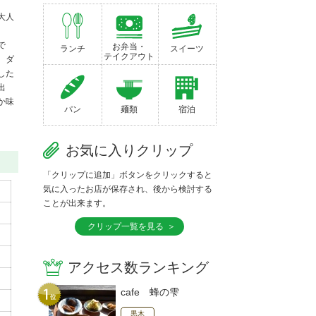
大人
で
お弁当・
ランチ
スイーツ
テイクアウト
、ダ
した
出
か味
パン
麺類
宿泊
お気に入りクリップ
「クリップに追加」ボタンをクリックすると
気に入ったお店が保存され、後から検討する
ことが出来ます。
クリップ一覧を見る
アクセス数ランキング
cafe 蜂の雫
黒木