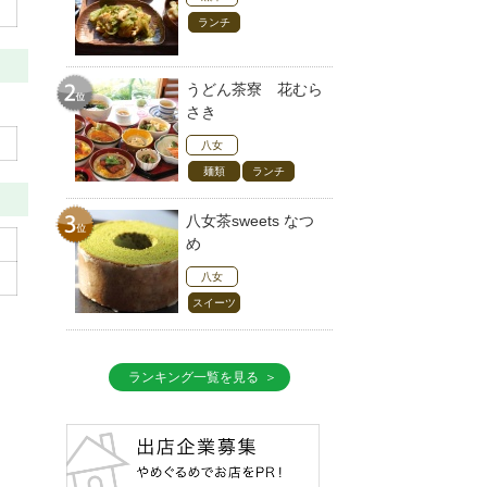
ランチ
うどん茶寮 花むら
さき
八女
麺類
ランチ
八女茶sweets なつ
め
八女
スイーツ
ランキング一覧を見る