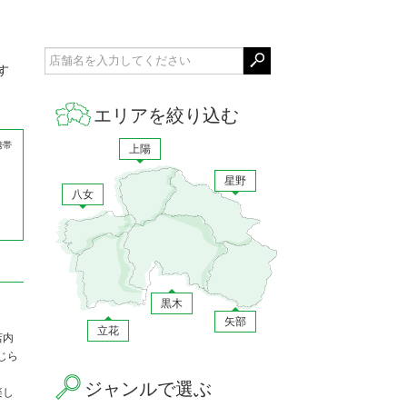
す
エリアを絞り込む
携帯
上陽
星野
八女
黒木
矢部
立花
店内
じら
ジャンルで選ぶ
楽し