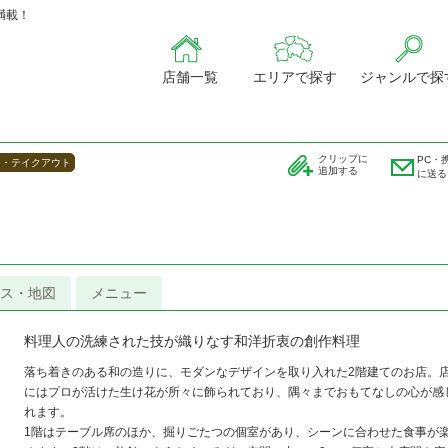
満載！
店舗一覧
エリアで探す
ジャンルで探
クリップに
PC・
当・テイクアウト
追加する
に送る
ス・地図
メニュー
料理人の洗練された技が織りなす和洋折衷の創作料理
落ち着きのある和の造りに、モダンなデザインを取り入れた2階建てのお店。
にはプロが活けた生け花が所々に飾られており、隅々までおもてなしの心が感
れます。
1階はテーブル席のほか、掘りごたつの個室があり、シーンに合わせた食事が