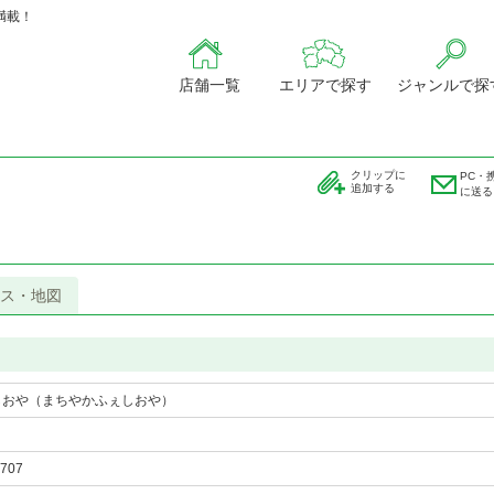
満載！
店舗一覧
エリアで探す
ジャンルで探
クリップに
PC・
追加する
に送る
ス・地図
éしおや（まちやかふぇしおや）
2707