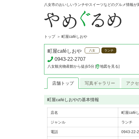
八女市のおいしいランチやスイーツなどのグルメ情報が
トップ
町屋caféしおや
町屋caféしおや
八女
ランチ
0943-22-2707
八女観光物産館から徒歩5分 [
地図を見る
]
店舗トップ
写真ギャラリー
アクセ
町屋caféしおやの基本情報
店名
町屋caf
ジャンル
ランチ
電話
0943-22-