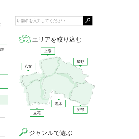
す
エリアを絞り込む
携帯
上陽
星野
八女
黒木
矢部
立花
ジャンルで選ぶ