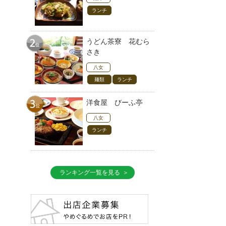
ランチ
うどん茶寮 花むら
さき
八女
麺類
ランチ
洋食屋 びーふ亭
八女
ランチ
ランキング一覧を見る