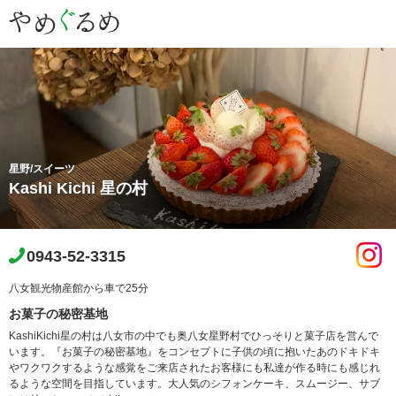
星野/スイーツ
Kashi Kichi 星の村
0943-52-3315
八女観光物産館から車で25分
お菓子の秘密基地
KashiKichi星の村は八女市の中でも奥八女星野村でひっそりと菓子店を営んで
います。『お菓子の秘密基地』をコンセプトに子供の頃に抱いたあのドキドキ
やワクワクするような感覚をご来店されたお客様にも私達が作る時にも感じれ
るような空間を目指しています。大人気のシフォンケーキ、スムージー、サブ