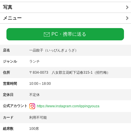
写真
メニュー
PC・携帯に送る
店名
一品餃子（いっぴんぎょうざ）
ジャンル
ランチ
住所
〒834-0073 八女郡立花町下辺春315-1（招竹梅）
営業時間
10:00～18:00
定休日
不定休
公式アカウント
https://www.instagram.com/ippingyouza
カード
利用不可能
総席数
100席