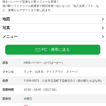
焼きハンバーグ定食など新メニューも登場！
道の駅ソフトクリーム総選挙で西日本第一位になった「塩八女茶ソフト」な
ど、食事からデザートまで楽しめます。
地図
写真
メニュー
PC・携帯に送る
店名
HIDEバーガー（ひでばーがー）
ジャンル
ランチ、お弁当・テイクアウト、スイーツ
住所
〒834-0073 八女市立花町下辺春315-1（道の駅たちばな内）
営業時間
10:00～18:00（OS17:00）
定休日
水曜日