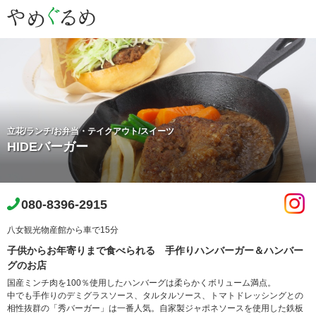
立花/ランチ/お弁当・テイクアウト/スイーツ
HIDEバーガー
080-8396-2915
八女観光物産館から車で15分
子供からお年寄りまで食べられる 手作りハンバーガー＆ハンバー
グのお店
国産ミンチ肉を100％使用したハンバーグは柔らかくボリューム満点。
中でも手作りのデミグラスソース、タルタルソース、トマトドレッシングとの
相性抜群の「秀バーガー」は一番人気。自家製ジャポネソースを使用した鉄板