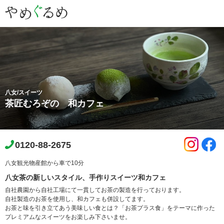
八女/スイーツ
茶匠むろぞの 和カフェ
0120-88-2675
八女観光物産館から車で10分
八女茶の新しいスタイル、手作りスイーツ和カフェ
自社農園から自社工場にて一貫してお茶の製造を行っております。
自社製造のお茶を使用し、和カフェも併設してます。
お茶と味を引き立てあう美味しい食とは？「お茶プラス食」をテーマに作った
プレミアムなスイーツをお楽しみ下さいませ。