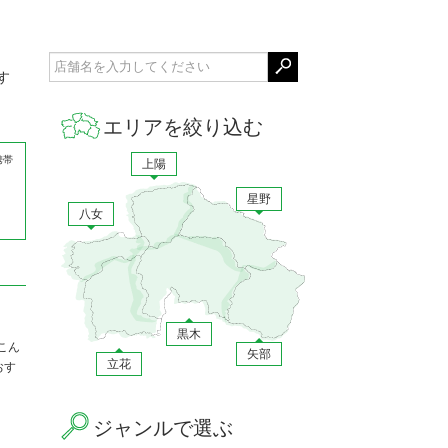
す
エリアを絞り込む
携帯
上陽
星野
八女
黒木
こん
矢部
立花
おす
ジャンルで選ぶ