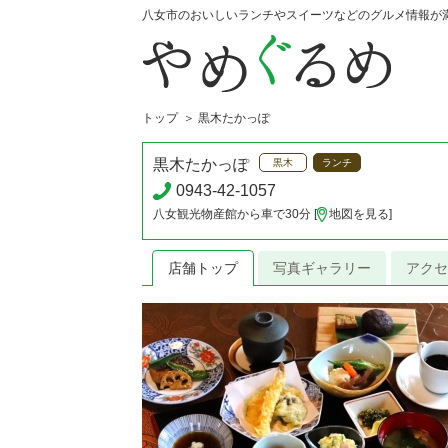
八女市のおいしいランチやスイーツなどのグルメ情報が
トップ
黒木たかっぽ
黒木たかっぽ
黒木
ランチ
0943-42-1057
八女観光物産館から車で30分 [
地図を見る
]
店舗トップ
写真ギャラリー
アクセ