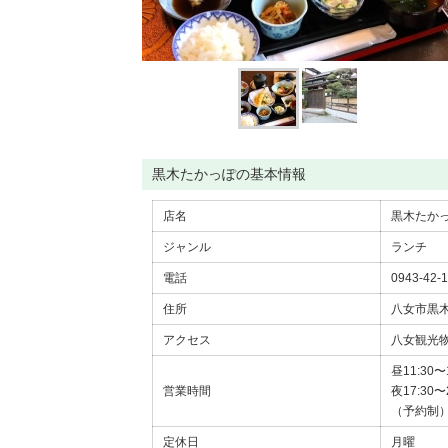
黒木たかっぽの基本情報
店名
黒木たか
ジャンル
ランチ
電話
0943-42-
住所
八女市黒木
アクセス
八女観光物
昼11:30〜
営業時間
夜17:30〜
（予約制
定休日
月曜