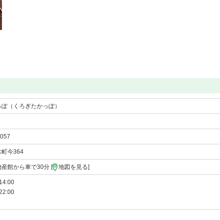
っぽ（くろぎたかっぽ）
1057
町今364
産館から車で30分 [
地図を見る
]
14:00
22:00
）