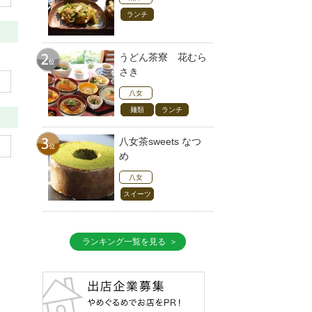
ランチ
うどん茶寮 花むら
さき
八女
麺類
ランチ
八女茶sweets なつ
め
八女
スイーツ
ランキング一覧を見る