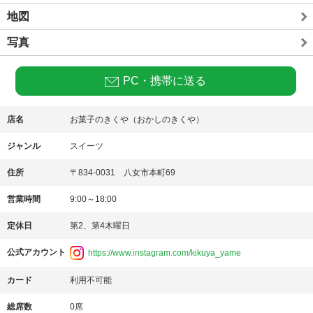
地図
写真
PC・携帯に送る
店名
お菓子のきくや（おかしのきくや）
ジャンル
スイーツ
住所
〒834-0031 八女市本町69
営業時間
9:00～18:00
定休日
第2、第4木曜日
公式アカウント
https://www.instagram.com/kikuya_yame
カード
利用不可能
総席数
0席