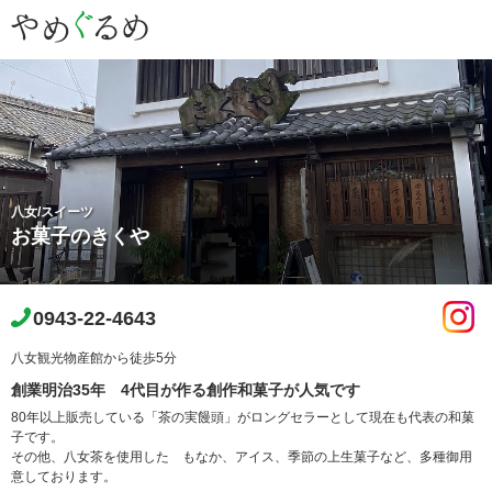
八女/スイーツ
お菓子のきくや
0943-22-4643
八女観光物産館から徒歩5分
創業明治35年 4代目が作る創作和菓子が人気です
80年以上販売している「茶の実饅頭」がロングセラーとして現在も代表の和菓
子です。
その他、八女茶を使用した もなか、アイス、季節の上生菓子など、多種御用
意しております。