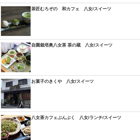
茶匠むろぞの 和カフェ 八女/スイーツ
自園栽培奥八女茶 茶の蔵 八女/スイーツ
お菓子のきくや 八女/スイーツ
八女茶カフェぶんぶく 八女/ランチ/スイーツ