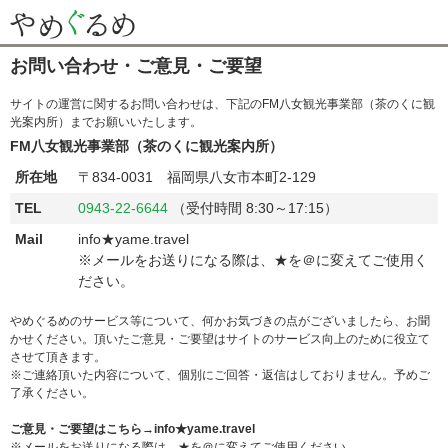
お問い合わせ・ご意見・ご要望
サイトの運営に関するお問い合わせは、下記のFM八女観光事業部（茶のくに観
光案内所）までお願いいたします。
FM八女観光事業部（茶のくに観光案内所）
所在地
〒834-0031 福岡県八女市本町2-129
TEL
0943-22-6644
（受付時間 8:30～17:15）
Mail
info★yame.travel
※メールをお送りになる際は、★を＠に変えてご使用く
ださい。
やめぐるめのサービス等について、何かお気づきの点がございましたら、お聞
かせください。頂いたご意見・ご要望はサイトのサービス向上のために役立て
させて頂きます。
※ご連絡頂いた内容について、個別にご回答・返信はしておりません。予めご
了承ください。
ご意見・ご要望はこちら→info★yame.travel
※メールをお送りになる際は、★を＠に変えてご使用ください。