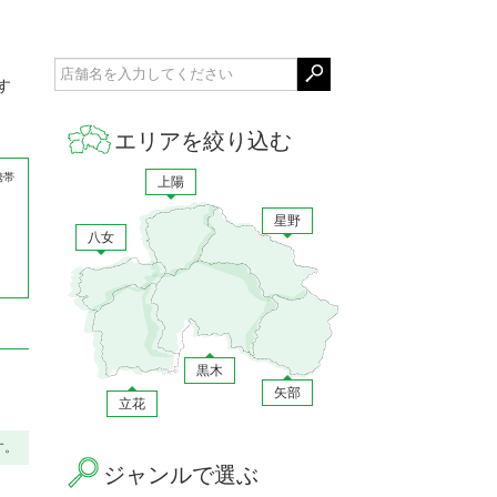
す
エリアを絞り込む
携帯
上陽
星野
八女
黒木
矢部
立花
す。
ジャンルで選ぶ