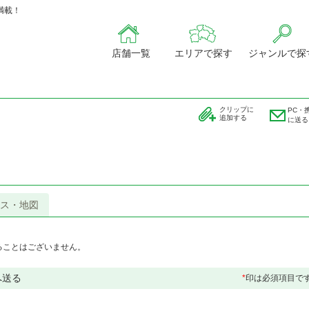
満載！
店舗一覧
エリアで探す
ジャンルで探
クリップに
PC・
追加する
に送る
ス・地図
ることはございません。
へ送る
*
印は必須項目で