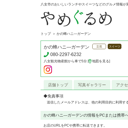
八女市のおいしいランチやスイーツなどのグルメ情報が
トップ
かの蜂ハニ―ガーデン
かの蜂ハニ―ガーデン
立花
スイーツ
080-2297-6232
八女観光物産館から車で5分 [
地図を見る
]
店舗トップ
写真ギャラリー
アクセ
◆免責事項
送信したメールアドレスは、他の利用目的に利用す
かの蜂ハニ―ガーデンの情報をPCまたは携帯
お店のURLをPCや携帯に転送できます。