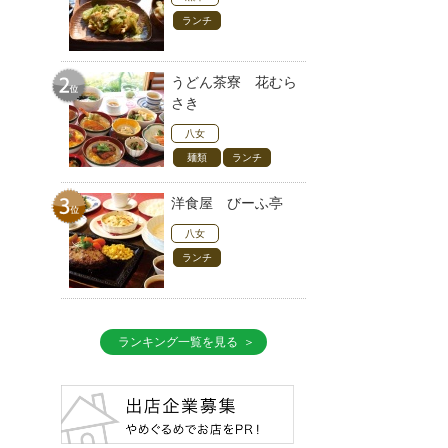
ランチ
うどん茶寮 花むら
さき
八女
麺類
ランチ
洋食屋 びーふ亭
八女
ランチ
ランキング一覧を見る