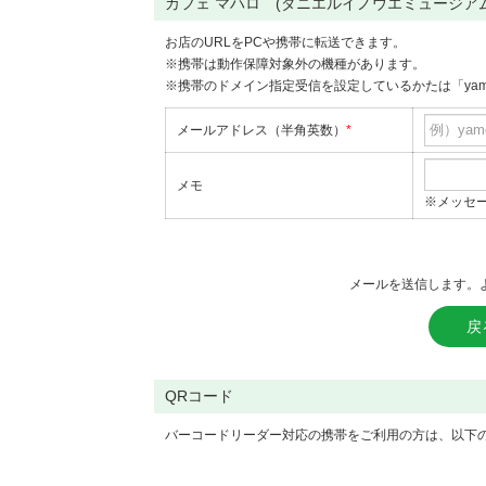
カフェ マハロ (ダニエルイノウエミュージア
お店のURLをPCや携帯に転送できます。
※携帯は動作保障対象外の機種があります。
※携帯のドメイン指定受信を設定しているかたは「yame
メールアドレス（半角英数）
*
メモ
※メッセ
メールを送信します。
戻
QRコード
バーコードリーダー対応の携帯をご利用の方は、以下