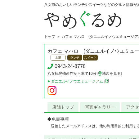
八女市のおいしいランチやスイーツなどのグルメ情報が
トップ
カフェ マハロ (ダニエルイノウエミュージア
カフェ マハロ (ダニエルイノウエミュー
上陽
ランチ
スイーツ
0943-24-8778
八女観光物産館から車で16分 [
地図を見る
]
ダニエルイノウエミュージアム
店舗トップ
写真ギャラリー
アクセ
◆免責事項
送信したメールアドレスは、他の利用目的に利用す