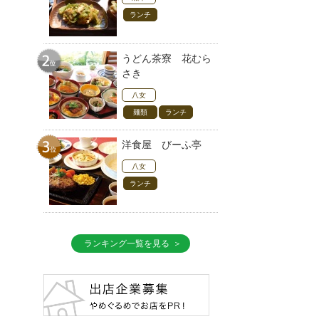
ランチ
うどん茶寮 花むら
さき
八女
麺類
ランチ
洋食屋 びーふ亭
八女
ランチ
ランキング一覧を見る