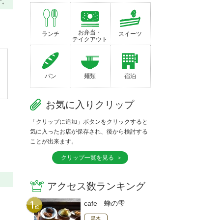
す。
お弁当・
ランチ
スイーツ
テイクアウト
パン
麺類
宿泊
お気に入りクリップ
「クリップに追加」ボタンをクリックすると
気に入ったお店が保存され、後から検討する
ことが出来ます。
クリップ一覧を見る
アクセス数ランキング
cafe 蜂の雫
黒木