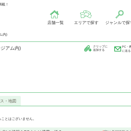
満載！
店舗一覧
エリアで探す
ジャンルで探
ム内)
クリップに
PC・
ジアム内)
追加する
に送る
ス・地図
ることはございません。