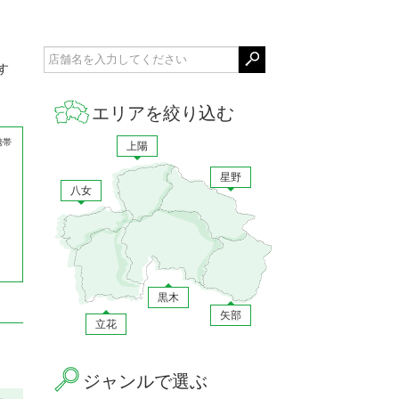
す
エリアを絞り込む
携帯
上陽
星野
八女
黒木
矢部
立花
ジャンルで選ぶ